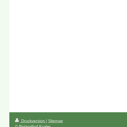
Druckversion
|
Sitemap
© Biolandhof Kugler