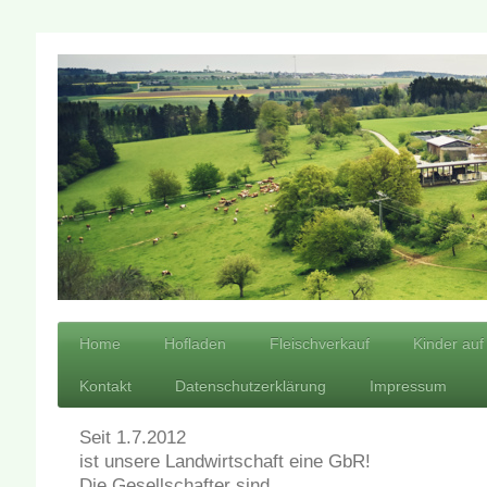
Home
Hofladen
Fleischverkauf
Kinder au
Kontakt
Datenschutzerklärung
Impressum
Seit 1.7.2012
ist unsere Landwirtschaft eine GbR!
Die Gesellschafter sind